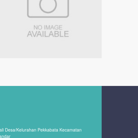
wali Desa/Kelurahan Pekkabata Kecamatan
andar