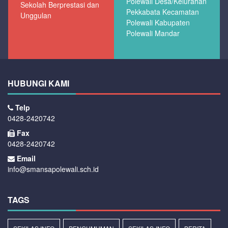
Polewali Desa/Kelurahan
Sekolah Berprestasi dan
Pekkabata Kecamatan
Unggulan
Polewali Kabupaten
Polewali Mandar
HUBUNGI KAMI
Telp
0428-2420742
Fax
0428-2420742
Email
info@smansapolewali.sch.id
TAGS