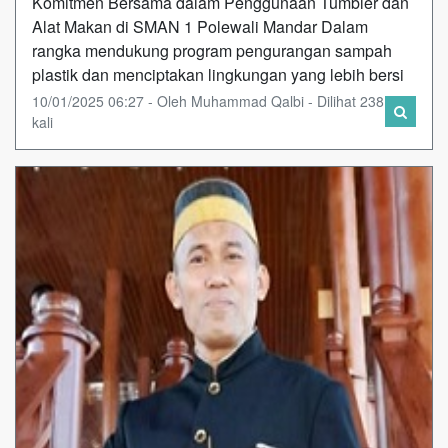
Komitmen Bersama dalam Penggunaan Tumbler dan
Alat Makan di SMAN 1 Polewali Mandar Dalam
rangka mendukung program pengurangan sampah
plastik dan menciptakan lingkungan yang lebih bersi
10/01/2025 06:27 - Oleh Muhammad Qalbi - Dilihat 238
kali