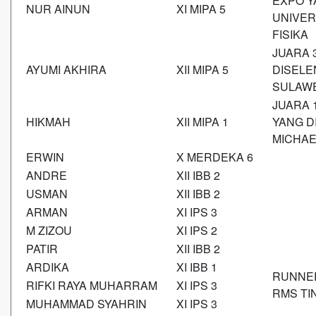
EXPO Y
NUR AINUN
XI MIPA 5
UNIVER
FISIKA
JUARA 
AYUMI AKHIRA
XII MIPA 5
DISELE
SULAWE
JUARA 
HIKMAH
XII MIPA 1
YANG D
MICHAE
ERWIN
X MERDEKA 6
ANDRE
XII IBB 2
USMAN
XII IBB 2
ARMAN
XI IPS 3
M ZIZOU
XI IPS 2
PATIR
XII IBB 2
ARDIKA
XI IBB 1
RUNNER
RIFKI RAYA MUHARRAM
XI IPS 3
RMS TI
MUHAMMAD SYAHRIN
XI IPS 3