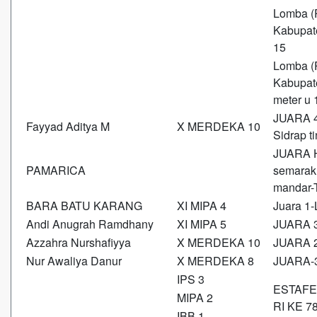
Lomba (
Kabupate
15
Lomba (
Kabupate
meter u 
JUARA 4
Fayyad Aditya M
X MERDEKA 10
Sidrap t
JUARA H
PAMARICA
semarak
mandar
BARA BATU KARANG
XI MIPA 4
Juara 1
Andi Anugrah Ramdhany
XI MIPA 5
JUARA 3
Azzahra Nurshafiyya
X MERDEKA 10
JUARA 2
Nur Awaliya Danur
X MERDEKA 8
JUARA-3
IPS 3
ESTAFE
MIPA 2
RI KE 7
IBB 1