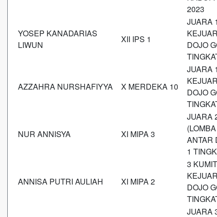
2023
JUARA 
YOSEP KANADARIAS
KEJUAR
XII IPS 1
LIWUN
DOJO G
TINGKA
JUARA 
KEJUAR
AZZAHRA NURSHAFIYYA
X MERDEKA 10
DOJO G
TINGKA
JUARA 
(LOMBA
NUR ANNISYA
XI MIPA 3
ANTAR 
1 TING
3 KUMIT
KEJUAR
ANNISA PUTRI AULIAH
XI MIPA 2
DOJO G
TINGKA
JUARA 