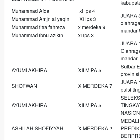
kabupat
Muhammad Afdal
xi ips 4
JUARA 3
Muhammad Amjn al yaqin
Xi ips 3
olahraga
Muhammad fitra fahreza
x merdeka 9
mandar-
Muhammad ibnu azikin
xi ips 3
JUARA 1
Olahraga
mandar
Sulbar E
AYUMI AKHIRA
XII MIPA 5
provinis
JUARA 
SHOFWAN
X MERDEKA 7
puisi tin
SELEKS
AYUMI AKHIRA
XII MIPA 5
TINGKA
NASION
MEDALI
ASHILAH SHOFIYYAH
X MERDEKA 2
PREDIK
BERPRE