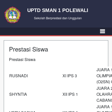
UPTD SMAN 1 POLEWALI
Sekolah Berprestasi dan Unggulan
Prestasi Siswa
Prestasi Siswa
JUARA 
RUSNADI
XI IPS 3
OLIMPI
(O2SN)
JUARA 
SHYNTIA
XII IPS 1
OLAHRA
CABANG
JUARA 