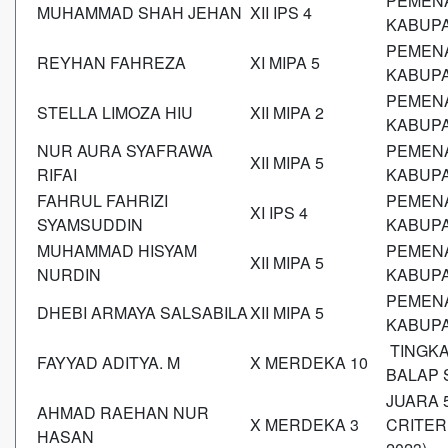
PEMENA
MUHAMMAD SHAH JEHAN
XII IPS 4
KABUP
PEMENA
REYHAN FAHREZA
XI MIPA 5
KABUP
PEMENA
STELLA LIMOZA HIU
XII MIPA 2
KABUP
NUR AURA SYAFRAWA
PEMENA
XII MIPA 5
RIFAI
KABUP
FAHRUL FAHRIZI
PEMENA
XI IPS 4
SYAMSUDDIN
KABUP
MUHAMMAD HISYAM
PEMENA
XII MIPA 5
NURDIN
KABUP
PEMENA
DHEBI ARMAYA SALSABILA
XII MIPA 5
KABUP
TINGKA
FAYYAD ADITYA. M
X MERDEKA 10
BALAP 
JUARA 
AHMAD RAEHAN NUR
X MERDEKA 3
CRITER
HASAN