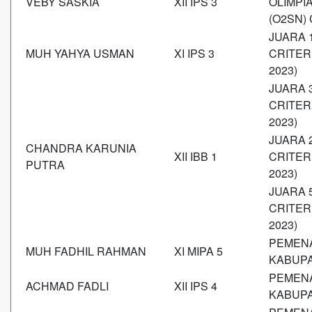
VEBY SASKIA
XII IPS 3
OLIMPI
(O2SN)
JUARA 
MUH YAHYA USMAN
XI IPS 3
CRITER
2023)
JUARA 
CRITER
2023)
JUARA 
CHANDRA KARUNIA
XII IBB 1
CRITER
PUTRA
2023)
JUARA 
CRITER
2023)
PEMENA
MUH FADHIL RAHMAN
XI MIPA 5
KABUP
PEMENA
ACHMAD FADLI
XII IPS 4
KABUP