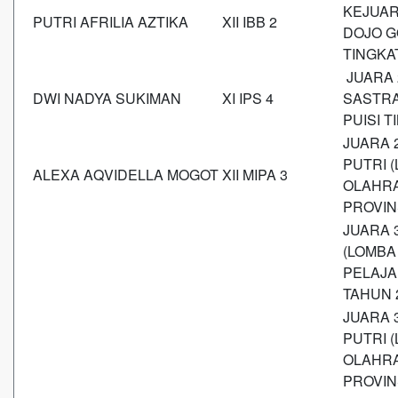
KEJUAR
PUTRI AFRILIA AZTIKA
XII IBB 2
DOJO G
TINGKA
JUARA 
DWI NADYA SUKIMAN
XI IPS 4
SASTRA
PUISI 
JUARA 
PUTRI 
ALEXA AQVIDELLA MOGOT
XII MIPA 3
OLAHRA
PROVIN
JUARA 
(LOMBA
PELAJA
TAHUN 
JUARA 
PUTRI 
OLAHRA
PROVIN