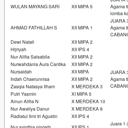
WULAN MAYANG SARI
XII MIPA 5
Agama t
lomba kal
JUARA 3
AHMAD FATHILLAH S
XII MIPA 1
Agama ti
CABANG 
Dewi Natali
XII MIPA 2
Hijriyah
XII IPS 4
Nur Alifia Salsabila
XII MIPA 2
Nurwahdania Aura Cantika
XII MIPA 2
Nursaidah
XII MIPA
JUARA 3
Indah Chaerunnisa
XII MIPA 2
Agama ti
CABANG
Zasqia Natasya Ilham
X MERDEKA 3
Putri Yasmin
XI MIPA 5
Ainun Alifia N
X MERDEKA 10
Nur Awaliya Danur
X MERDEKA 8
Radiatul Ilmi tri Agustin
XII IPS 4
Juara 1
Nur syinthia ningsih
XII IPS 1