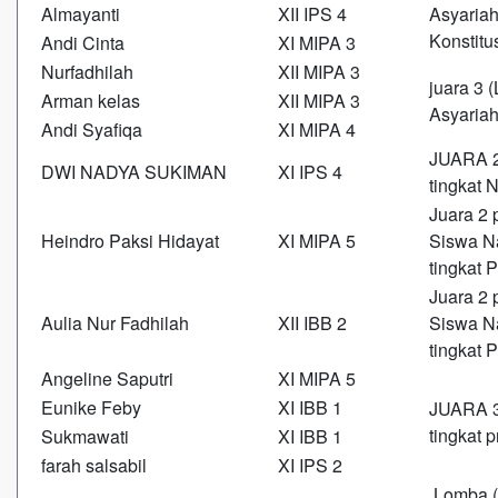
Almayanti
XII IPS 4
Asyaria
Konstitu
Andi Cinta
XI MIPA 3
Nurfadhilah
XII MIPA 3
juara 3
Arman kelas
XII MIPA 3
Asyariah
Andi Syafiqa
XI MIPA 4
JUARA 2
DWI NADYA SUKIMAN
XI IPS 4
tingkat 
Juara 2 
Heindro Paksi Hidayat
XI MIPA 5
Siswa N
tingkat 
Juara 2 
Aulia Nur Fadhilah
XII IBB 2
Siswa N
tingkat 
Angeline Saputri
XI MIPA 5
Eunike Feby
XI IBB 1
JUARA 3 
tingkat 
Sukmawati
XI IBB 1
farah salsabil
XI IPS 2
Lomba (