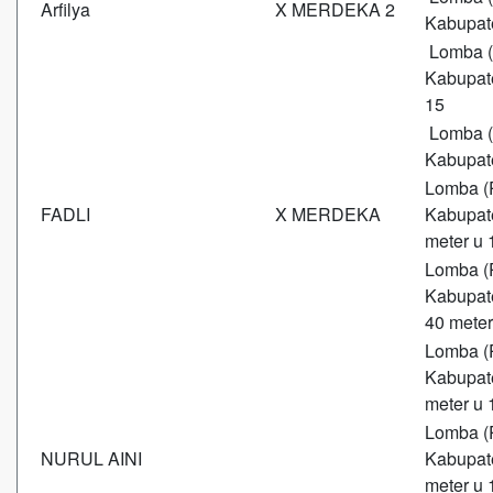
Arfilya
X MERDEKA 2
Kabupate
Lomba (
Kabupate
15
Lomba (
Kabupate
Lomba (
FADLI
X MERDEKA
Kabupate
meter u 
Lomba (
Kabupate
40 meter
Lomba (
Kabupate
meter u 
Lomba (
NURUL AINI
Kabupate
meter u 