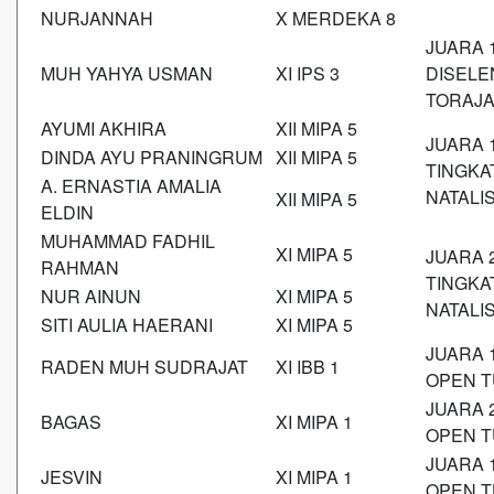
NURJANNAH
X MERDEKA 8
JUARA 
MUH YAHYA USMAN
XI IPS 3
DISELE
TORAJA
AYUMI AKHIRA
XII MIPA 5
JUARA 
DINDA AYU PRANINGRUM
XII MIPA 5
TINGKA
A. ERNASTIA AMALIA
NATALI
XII MIPA 5
ELDIN
MUHAMMAD FADHIL
XI MIPA 5
JUARA 
RAHMAN
TINGKA
NUR AINUN
XI MIPA 5
NATALI
SITI AULIA HAERANI
XI MIPA 5
JUARA 
RADEN MUH SUDRAJAT
XI IBB 1
OPEN T
JUARA 
BAGAS
XI MIPA 1
OPEN T
JUARA 
JESVIN
XI MIPA 1
OPEN T