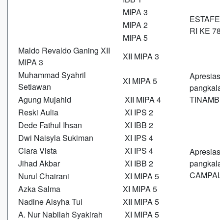
MIPA 3
ESTAFET
MIPA 2
RI KE 7
MIPA 5
Maldo Revaldo Ganing XII
XII MIPA 3
MIPA 3
Muhammad Syahril
Apresias
XI MIPA 5
Setiawan
pangkal
Agung Mujahid
XII MIPA 4
TINAMB
Reski Aulia
XI IPS 2
Dede Fathul Ihsan
XI IBB 2
Dwi Naisyla Sukiman
XI IPS 4
Clara Vista
XI IPS 4
Apresias
Jihad Akbar
XI IBB 2
pangkal
CAMPA
Nurul Chairani
XI MIPA 5
Azka Salma
XI MIPA 5
Nadine Aisyha Tui
XII MIPA 5
A. Nur Nabilah Syakirah
XI MIPA 5