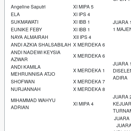
Angeline Saputri
XI MIPA 5
ELA
XI IPS 4
SUKMAWATI
XI IBB 1
JUARA 
1 MAJE
EUNIKE FEBY
XI IBB 1
NAYA ALMAIRAH
XII IPS 4
ANDI AZKIA SHALSABILAH
X MERDEKA 6
ANDI NADEWI KEYSIA
X MERDEKA 6
AZWAR
JUARA 
ANDI KAMILA
X MERDEKA 1
DISELE
MEHRUNNISA ATJO
ADIRA
SHOFWAN
X MERDEKA 7
NURJANNAH
X MERDEKA 8
JUARA 
MIHAMMAD WAHYU
XI MIPA 4
KEJUA
ADRIAN
TURNAM
JUARA 
JUARA 