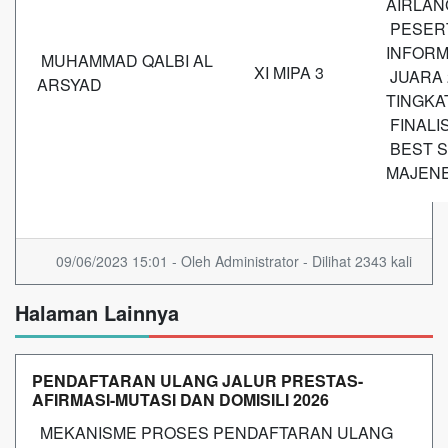
A
PESERT
IN
MUHAMMAD QALBI AL
XI MIPA 3
JUARA 
ARSYAD
TIN
FINAL
BEST S
MAJEN
09/06/2023 15:01 - Oleh Administrator - Dilihat 2343 kali
Halaman Lainnya
PENDAFTARAN ULANG JALUR PRESTAS-
AFIRMASI-MUTASI DAN DOMISILI 2026
MEKANISME PROSES PENDAFTARAN ULANG