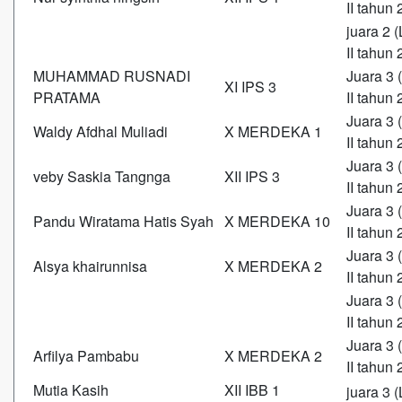
II tahun 
juara 2
II tahun
MUHAMMAD RUSNADI
Juara 3
XI IPS 3
PRATAMA
II tahun
Juara 3
Waldy Afdhal Muliadi
X MERDEKA 1
II tahun
Juara 3
veby Saskia Tangnga
XII IPS 3
II tahun 
Juara 3
Pandu Wiratama Hatis Syah
X MERDEKA 10
II tahun
Juara 3
Alsya khairunnisa
X MERDEKA 2
II tahun
Juara 3
II tahun 
Juara 3
Arfilya Pambabu
X MERDEKA 2
II tahun
Mutia Kasih
XII IBB 1
juara 3