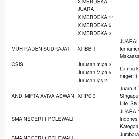
X MERDEKA
JUARA
X MERDEKA 11
X MERDEKA 5
X MERDEKA 2
JUARAI 
MUH RADEN SUDRAJAT
XI IBB 1
turname
Makassar
OSIS
Jurusan mipa 2
Lomba k
Jurusan Mipa 5
negeri 1
Jurusan Ips 2
Juara 3-
ANDI MIFTA AVIVA ASWAN
XI IPS 3
Singapu
Life Sty
JUARA 1
SMA NEGERI 1 POLEWALI
indonesi
Kategori
Jumbara
SMA NEGERI 1 POLEWALI