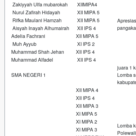
Zakiyyah Ulfa mubarokah
XIIMIPA4
Nurul Zafirah Hidayah
XII MIPA 5
Rifka Maulani Hamzah
XII MIPA 5
Apresia
pangaka
Aisyah Inayah Alhumairah
XII IPS 4
Adelia Fachrani
XII MIPA 5
Muh Ayyub
XI IPS 2
Muhammad Shah Jehan
XII IPS 4
Muhammad Alfadel
XII IPS 4
juara 1 
SMA NEGERI 1
Lomba s
kabupat
XII MIPA 4
XII IPS 4
XII MIPA 3
XI MIPA 5
XI MIPA 2
Lomba k
XI MIPA 3
Polewali