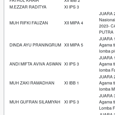
FATHUL KHAIR
XII IBB 2
M.EZZAR RADITYA
XI IPS 3
JUARA 2
Nasional
MUH RIFKI FAUZAN
XII MIPA 4
2023- 
PUTRA
JUARA 1
DINDA AYU PRANINGRUM
XII MIPA 5
Agama t
lomba pi
JUARA 1
ANDI MIFTA AVIVA ASWAN
XI IPS 3
Agama t
lomba F
JUARA 2
MUH ZAKI RAMADHAN
XI IBB 1
Agama t
lomba M
JUARA 3
MUH GUFRAN SILAMIYAH
XI IPS 3
Agama t
Lomba F
JUARA 3