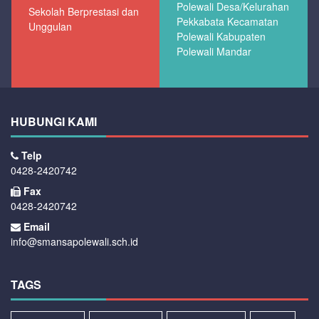
Polewali Desa/Kelurahan
Sekolah Berprestasi dan
Pekkabata Kecamatan
Unggulan
Polewali Kabupaten
Polewali Mandar
HUBUNGI KAMI
Telp
0428-2420742
Fax
0428-2420742
Email
info@smansapolewali.sch.id
TAGS