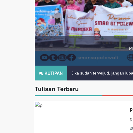
P
KUTIPAN
Jika sudah terwujud, jangan lup
Tulisan Terbaru
p
p
2