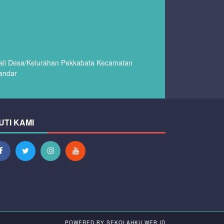
wali Desa/Kelurahan Pekkabata Kecamatan
andar
UTI KAMI
POWERED BY
SEKOLAHKU.WEB.ID