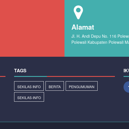
Alamat
Jl. H. Andi Depu No. 116 Pole
Polewali Kabupaten Polewali M
TAGS
IK
SEKILAS INFO
BERITA
PENGUMUMAN
SEKILAS-INFO