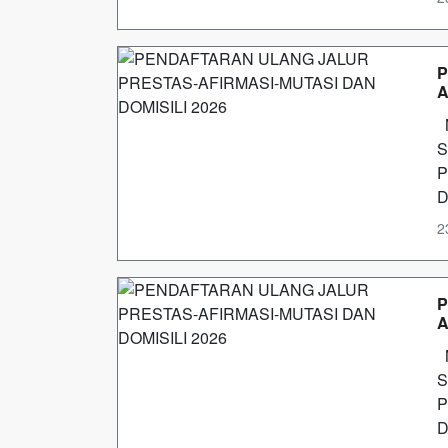
P
A
M
S
P
D
2
P
A
M
S
P
D