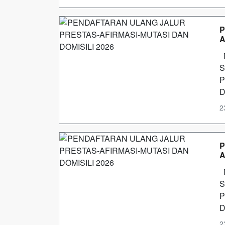
P
A
M
S
P
D
2
P
A
M
S
P
D
2